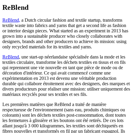
ReBlend
ReBlend,
a Dutch circular fashion and textile startup, transforms
textile waste into fabrics and yarns that get a second life as fashion
or interior design pieces. What started as an experiment in 2013 has
grown into a sustainable producer who closely collaborates with
designers, brands and other producers to achieve its mission: using
only recycled materials for its textiles and yarns.
ReBlend
, une start-up néerlandaise spécialisée dans la mode et les
textiles circulaire, transforme les déchets textiles en tissus et en fils
qui reprennent une vie nouvelle en tant que pièce de mode ou de
décoration d'intérieur. Ce qui avait commencé comme une
expérimentation en 2013 est devenu une véritable production
durable qui collabore étroitement avec des designers, des marques et
divers producteurs pour réaliser une mission: utiliser uniquement des
matériaux recyclés pour ses textiles et ses fils.
Les premières matières que ReBlend a traité de manière
respectueuse de l'environnement (sans eau, produits chimiques ou
colorants) sont les déchets textiles post-consommation, dont toutes
les fermetures à glissière et les boutons ont été retirés. De ces lots
allant jusqu'à 3 000 kilogrammes, les textiles sont déchiquetés en
fibres nouvelles et transformés en fil par un fabricant espagnol. Ils