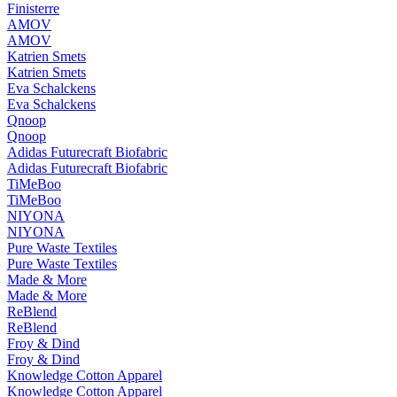
Finisterre
AMOV
AMOV
Katrien Smets
Katrien Smets
Eva Schalckens
Eva Schalckens
Qnoop
Qnoop
Adidas Futurecraft Biofabric
Adidas Futurecraft Biofabric
TiMeBoo
TiMeBoo
NIYONA
NIYONA
Pure Waste Textiles
Pure Waste Textiles
Made & More
Made & More
ReBlend
ReBlend
Froy & Dind
Froy & Dind
Knowledge Cotton Apparel
Knowledge Cotton Apparel