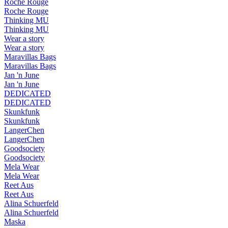
Roche Rouge
Roche Rouge
Thinking MU
Thinking MU
Wear a story
Wear a story
Maravillas Bags
Maravillas Bags
Jan 'n June
Jan 'n June
DEDICATED
DEDICATED
Skunkfunk
Skunkfunk
LangerChen
LangerChen
Goodsociety
Goodsociety
Mela Wear
Mela Wear
Reet Aus
Reet Aus
Alina Schuerfeld
Alina Schuerfeld
Maska