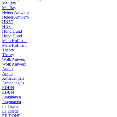
Ms. Bay
Ms. Bay
Helder Antwerp
Helder Antwerp
HNST
HNST
Hund Hund
Hund Hund
Mara Hoffman
Mara Hoffman
Theory
Theory
Wolk Antwerp
Wolk Antwerp
Apolis
Apolis
Armedangels
Armedangels
EDUN
EDUN
Jungmaven
Jungmaven
La Lisette
La Lisette
RE/DONE