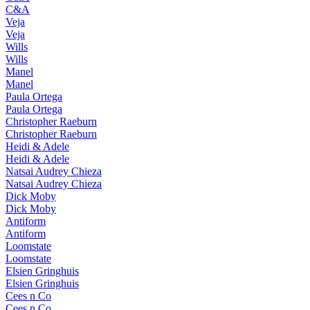
C&A
Veja
Veja
Wills
Wills
Manel
Manel
Paula Ortega
Paula Ortega
Christopher Raeburn
Christopher Raeburn
Heidi & Adele
Heidi & Adele
Natsai Audrey Chieza
Natsai Audrey Chieza
Dick Moby
Dick Moby
Antiform
Antiform
Loomstate
Loomstate
Elsien Gringhuis
Elsien Gringhuis
Cees n Co
Cees n Co