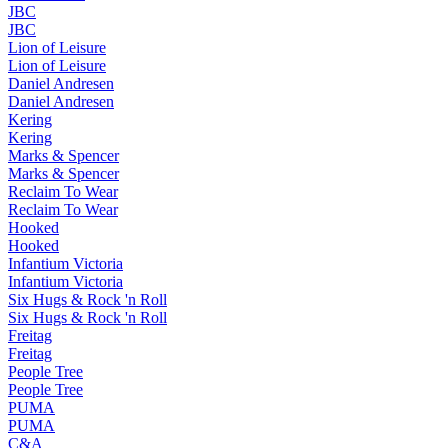
JBC
JBC
Lion of Leisure
Lion of Leisure
Daniel Andresen
Daniel Andresen
Kering
Kering
Marks & Spencer
Marks & Spencer
Reclaim To Wear
Reclaim To Wear
Hooked
Hooked
Infantium Victoria
Infantium Victoria
Six Hugs & Rock 'n Roll
Six Hugs & Rock 'n Roll
Freitag
Freitag
People Tree
People Tree
PUMA
PUMA
C&A