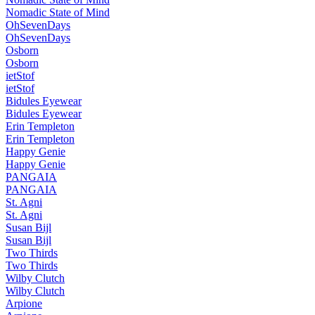
Nomadic State of Mind
OhSevenDays
OhSevenDays
Osborn
Osborn
ietStof
ietStof
Bidules Eyewear
Bidules Eyewear
Erin Templeton
Erin Templeton
Happy Genie
Happy Genie
PANGAIA
PANGAIA
St. Agni
St. Agni
Susan Bijl
Susan Bijl
Two Thirds
Two Thirds
Wilby Clutch
Wilby Clutch
Arpione