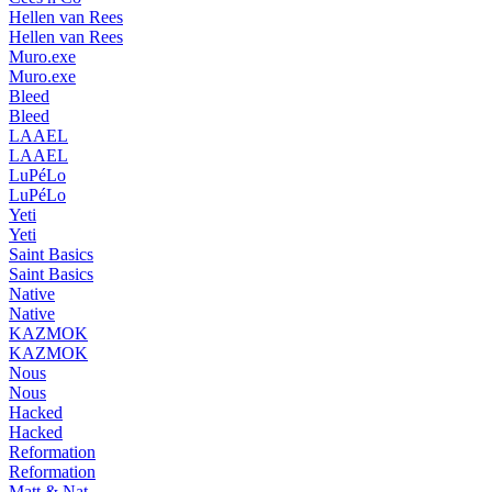
Hellen van Rees
Hellen van Rees
Muro.exe
Muro.exe
Bleed
Bleed
LAAEL
LAAEL
LuPéLo
LuPéLo
Yeti
Yeti
Saint Basics
Saint Basics
Native
Native
KAZMOK
KAZMOK
Nous
Nous
Hacked
Hacked
Reformation
Reformation
Matt & Nat