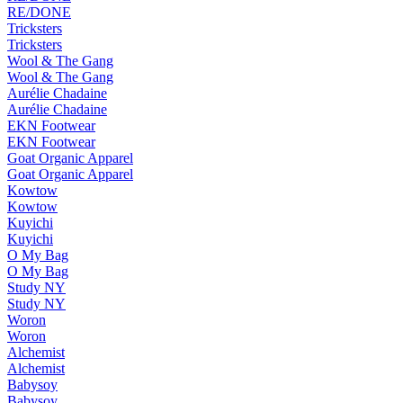
RE/DONE
Tricksters
Tricksters
Wool & The Gang
Wool & The Gang
Aurélie Chadaine
Aurélie Chadaine
EKN Footwear
EKN Footwear
Goat Organic Apparel
Goat Organic Apparel
Kowtow
Kowtow
Kuyichi
Kuyichi
O My Bag
O My Bag
Study NY
Study NY
Woron
Woron
Alchemist
Alchemist
Babysoy
Babysoy