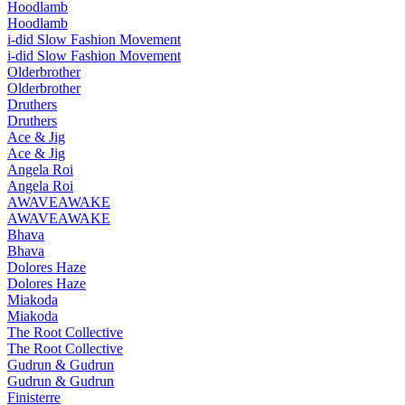
Hoodlamb
Hoodlamb
i-did Slow Fashion Movement
i-did Slow Fashion Movement
Olderbrother
Olderbrother
Druthers
Druthers
Ace & Jig
Ace & Jig
Angela Roi
Angela Roi
AWAVEAWAKE
AWAVEAWAKE
Bhava
Bhava
Dolores Haze
Dolores Haze
Miakoda
Miakoda
The Root Collective
The Root Collective
Gudrun & Gudrun
Gudrun & Gudrun
Finisterre