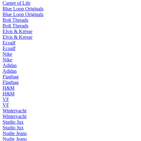
Carpet of Life
Blue Loop Originals
Blue Loop Originals
Bolt Threads
Bolt Threads
Elvis & Kresse
Elvis & Kresse
Ecoalf
Ecoalf
Nike
Nike
Adidas
Adidas
Flagbag
Flagbag
H&M
H&M
VF
VF
Wintervacht
Wintervacht
Studio Jux
Studio Jux
Nudie Jeans
Nudie Jeans