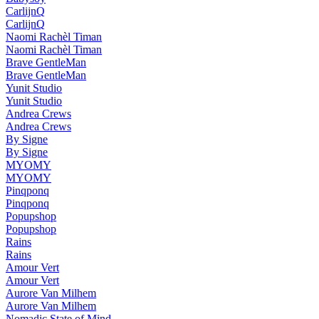
CarlijnQ
CarlijnQ
Naomi Rachèl Timan
Naomi Rachèl Timan
Brave GentleMan
Brave GentleMan
Yunit Studio
Yunit Studio
Andrea Crews
Andrea Crews
By Signe
By Signe
MYOMY
MYOMY
Pinqponq
Pinqponq
Popupshop
Popupshop
Rains
Rains
Amour Vert
Amour Vert
Aurore Van Milhem
Aurore Van Milhem
Nomadic State of Mind