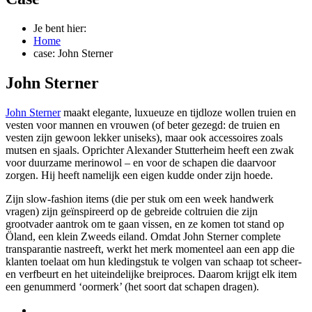
Je bent hier:
Home
case: John Sterner
John Sterner
John Sterner
maakt elegante, luxueuze en tijdloze wollen truien en
vesten voor mannen en vrouwen (of beter gezegd: de truien en
vesten zijn gewoon lekker uniseks), maar ook accessoires zoals
mutsen en sjaals. Oprichter Alexander Stutterheim heeft een zwak
voor duurzame merinowol – en voor de schapen die daarvoor
zorgen. Hij heeft namelijk een eigen kudde onder zijn hoede.
Zijn slow-fashion items (die per stuk om een week handwerk
vragen) zijn geïnspireerd op de gebreide coltruien die zijn
grootvader aantrok om te gaan vissen, en ze komen tot stand op
Öland, een klein Zweeds eiland. Omdat John Sterner complete
transparantie nastreeft, werkt het merk momenteel aan een app die
klanten toelaat om hun kledingstuk te volgen van schaap tot scheer-
en verfbeurt en het uiteindelijke breiproces. Daarom krijgt elk item
een genummerd ‘oormerk’ (het soort dat schapen dragen).