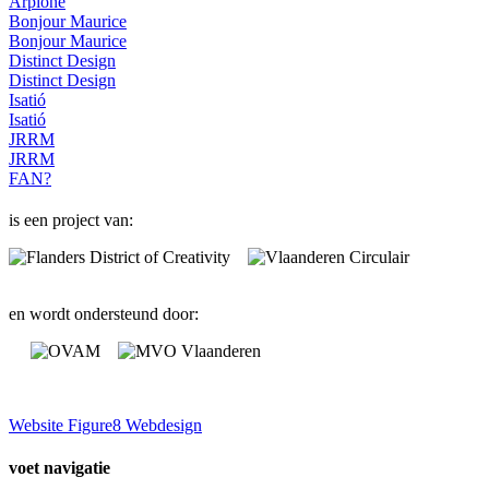
Arpione
Bonjour Maurice
Bonjour Maurice
Distinct Design
Distinct Design
Isatió
Isatió
JRRM
JRRM
FAN?
is een project van:
en wordt ondersteund door:
Website Figure8 Webdesign
voet navigatie