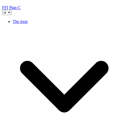
FFI
Plan C
The loop