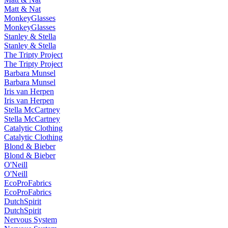
Matt & Nat
MonkeyGlasses
MonkeyGlasses
Stanley & Stella
Stanley & Stella
The Tripty Project
The Tripty Project
Barbara Munsel
Barbara Munsel
Iris van Herpen
Iris van Herpen
Stella McCartney
Stella McCartney
Catalytic Clothing
Catalytic Clothing
Blond & Bieber
Blond & Bieber
O'Neill
O'Neill
EcoProFabrics
EcoProFabrics
DutchSpirit
DutchSpirit
Nervous System