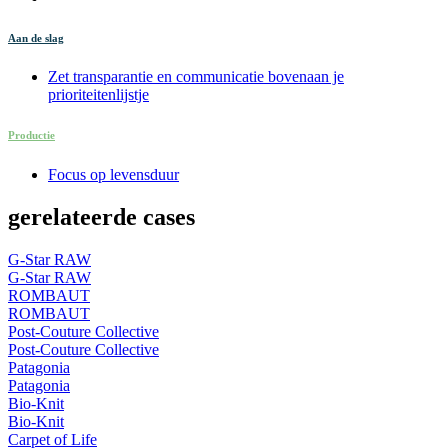
Aan de slag
Zet transparantie en communicatie bovenaan je
prioriteitenlijstje
Productie
Focus op levensduur
gerelateerde cases
G-Star RAW
G-Star RAW
ROMBAUT
ROMBAUT
Post-Couture Collective
Post-Couture Collective
Patagonia
Patagonia
Bio-Knit
Bio-Knit
Carpet of Life