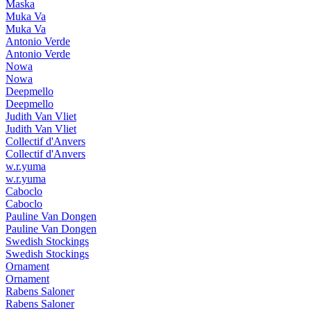
Maska
Muka Va
Muka Va
Antonio Verde
Antonio Verde
Nowa
Nowa
Deepmello
Deepmello
Judith Van Vliet
Judith Van Vliet
Collectif d'Anvers
Collectif d'Anvers
w.r.yuma
w.r.yuma
Caboclo
Caboclo
Pauline Van Dongen
Pauline Van Dongen
Swedish Stockings
Swedish Stockings
Ornament
Ornament
Rabens Saloner
Rabens Saloner