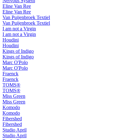
Nervous System
Eline Van Ree
Eline Van Ree
Van Puijenbroek Textiel
Van Puijenbroek Textiel
I am not a Virgin
I am not a Virgin
Houdini
Houdini
Kings of Indigo
Kings of Indigo
Marc O'Polo
Marc O'Polo
Fraenck
Fraenck
TOMS®
TOMS®
Miss Green
Miss Green
Komodo
Komodo
Fibershed
Fibershed
Studio April
Studio April