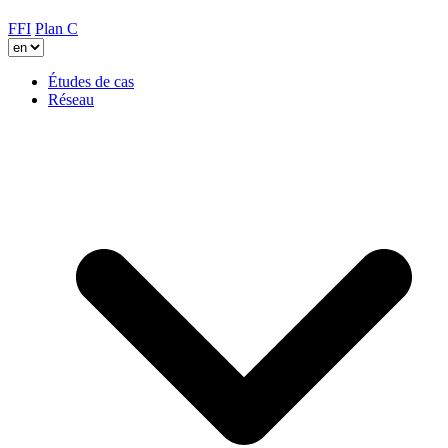
FFI
Plan C
Études de cas
Réseau