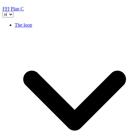
FFI
Plan C
The loop