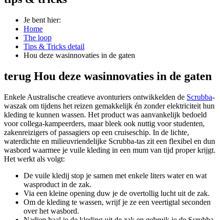
Je bent hier:
Home
The loop
Tips & Tricks detail
Hou deze wasinnovaties in de gaten
terug
Hou deze wasinnovaties in de gaten
Enkele Australische creatieve avonturiers ontwikkelden de
Scrubba
-
waszak om tijdens het reizen gemakkelijk én zonder elektriciteit hun
kleding te kunnen wassen. Het product was aanvankelijk bedoeld
voor collega-kampeerders, maar bleek ook nuttig voor studenten,
zakenreizigers of passagiers op een cruiseschip. In de lichte,
waterdichte en milieuvriendelijke Scrubba-tas zit een flexibel en dun
wasbord waarmee je vuile kleding in een mum van tijd proper krijgt.
Het werkt als volgt:
De vuile kledij stop je samen met enkele liters water en wat
wasproduct in de zak.
Via een kleine opening duw je de overtollig lucht uit de zak.
Om de kleding te wassen, wrijf je ze een veertigtal seconden
over het wasbord.
Nadien haal je de kleding uit de zak en gebruik je de Scrubba-