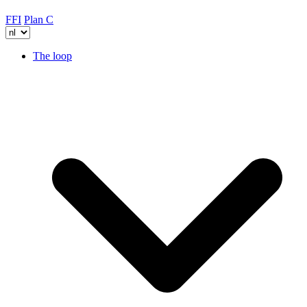
FFI
Plan C
The loop